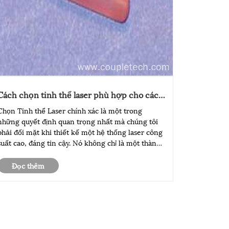
Cách chọn tinh thể laser phù hợp cho các
ứng dụng laser công suất cao
Chọn Tinh thể Laser chính xác là một trong
những quyết định quan trọng nhất mà chúng tôi
phải đối mặt khi thiết kế một hệ thống laser công
suất cao, đáng tin cậy. Nó không chỉ là một thành
phần; nó là trái tim của tia laser, trực tiếp xác định
hiệu suất, độ ổn định đầu ra và hiệu suất lâu dài.
Đọc thêm