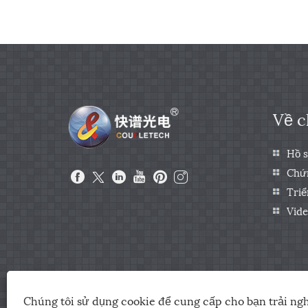
Về c
Hồ s
Chứ
Triể
Vide
Chúng tôi sử dụng cookie để cung cấp cho bạn trải ng