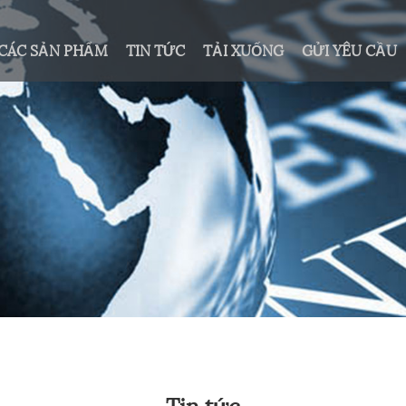
CÁC SẢN PHẨM
TIN TỨC
TẢI XUỐNG
GỬI YÊU CẦU
Tin tức