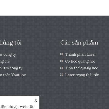
húng tôi
Các sản phẩm
ơ công ty
Thành phần Laser
ng chỉ
Cơ học quang học
n lãm công ty
Tinh thể quang học
o trên Youtube
Laser trạng thái rắn
X
hiệm duyệt web tốt