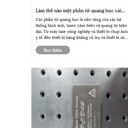
Làm thế nào một phần tử quang học cải
thiện độ chính xác trong các hệ thống
Các phần tử quang học là nền tảng của các hệ
quang học hiện đại?
thống hình ảnh, laser, cảm biến và quang tử hiện
đại. Từ máy laze công nghiệp và thiết bị chụp ảnh
y tế đến thiết bị hàng không vũ trụ và thiết bị sản
xuất chất bán dẫn, chất lượng của bộ phận quang
học ảnh hưởng trực tiếp đến hiệu suất, độ chính
Đọc thêm
xác và đ......