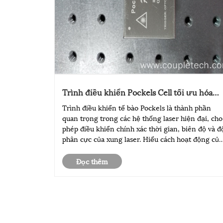
Trình điều khiển Pockels Cell tối ưu hóa
hiệu suất hệ thống Laser như thế nào?
Trình điều khiển tế bào Pockels là thành phần
quan trọng trong các hệ thống laser hiện đại, cho
phép điều khiển chính xác thời gian, biên độ và đ
phân cực của xung laser. Hiểu cách hoạt động của
trình điều khiển tế bào Pockels, cách chọn loại
phù hợp và cách tối ưu hóa tích hợp hệ thống có
Đọc thêm
thể giải......