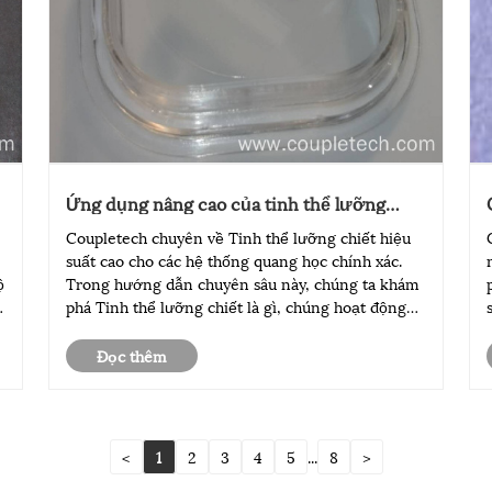
Ứng dụng nâng cao của tinh thể lưỡng
chiết là gì
Coupletech chuyên về Tinh thể lưỡng chiết hiệu
suất cao cho các hệ thống quang học chính xác.
ộ
Trong hướng dẫn chuyên sâu này, chúng ta khám
phá Tinh thể lưỡng chiết là gì, chúng hoạt động
như thế nào, tại sao chúng quan trọng trong
quang học hiện đại và loại nào phù hợp nhất cho
Đọc thêm
các ứng dụng khác nh......
<
1
2
3
4
5
...
8
>