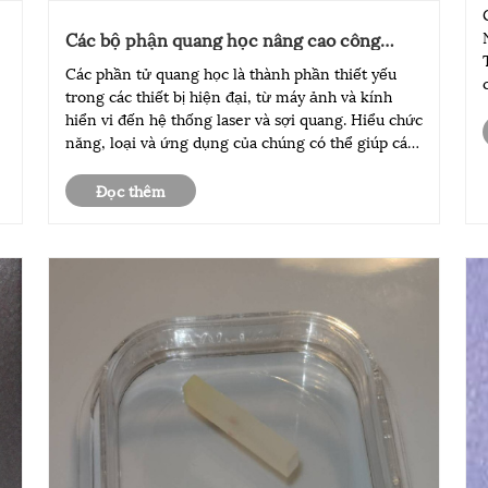
N3
Các bộ phận quang học nâng cao công
nghệ hiện đại như thế nào?
Các phần tử quang học là thành phần thiết yếu
trong các thiết bị hiện đại, từ máy ảnh và kính
hiển vi đến hệ thống laser và sợi quang. Hiểu chức
năng, loại và ứng dụng của chúng có thể giúp các
doanh nghiệp và chuyên gia tối ưu hóa hiệu suất
quang học và giải quyết các thách thức chung. Bài
Đọc thêm
viết này......