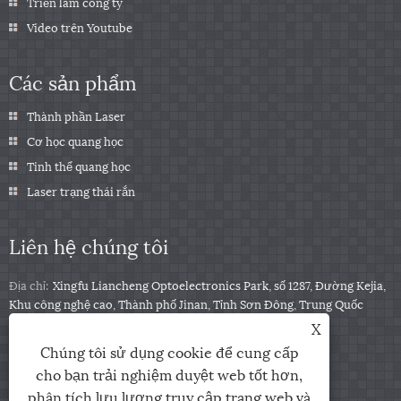
Triển lãm công ty
Video trên Youtube
Các sản phẩm
Thành phần Laser
Cơ học quang học
Tinh thể quang học
Laser trạng thái rắn
Liên hệ chúng tôi
Địa chỉ:
Xingfu Liancheng Optoelectronics Park, số 1287, Đường Kejia,
Khu công nghệ cao, Thành phố Jinan, Tỉnh Sơn Đông, Trung Quốc
X
điện thoại:
+86-531-88153122
Chúng tôi sử dụng cookie để cung cấp
Điện thoại:
+86-13791139332
cho bạn trải nghiệm duyệt web tốt hơn,
E-mail:
jingxu@coupletech.com
phân tích lưu lượng truy cập trang web và