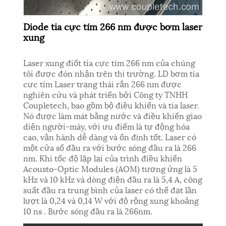
Diode tia cực tím 266 nm được bơm laser
xung
Laser xung điốt tia cực tím 266 nm của chúng
tôi được đón nhận trên thị trường. LD bơm tia
cực tím Laser trạng thái rắn 266 nm được
nghiên cứu và phát triển bởi Công ty TNHH
Coupletech, bao gồm bộ điều khiển và tia laser.
Nó được làm mát bằng nước và điều khiển giao
diện người-máy, với ưu điểm là tự động hóa
cao, vận hành dễ dàng và ổn định tốt. Laser có
một cửa sổ đầu ra với bước sóng đầu ra là 266
nm. Khi tốc độ lặp lại của trình điều khiển
Acousto-Optic Modules (AOM) tương ứng là 5
kHz và 10 kHz và dòng điện đầu ra là 5,4 A, công
suất đầu ra trung bình của laser có thể đạt lần
lượt là 0,24 và 0,14 W với độ rộng xung khoảng
10 ns . Bước sóng đầu ra là 266nm.